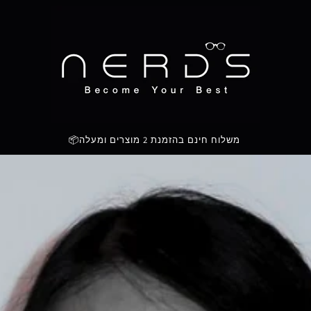
💡NERDS - עוזרים לכם להצליח💡